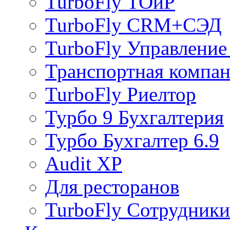
TurboFly ТОиР
TurboFly CRM+СЭД
TurboFly Управление
Транспортная компа
TurboFly Риелтор
Турбо 9 Бухгалтерия
Турбо Бухгалтер 6.9
Audit XP
Для ресторанов
TurboFly Сотрудник