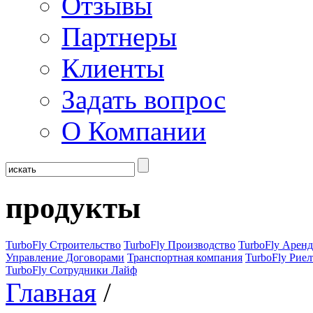
Отзывы
Партнеры
Клиенты
Задать вопрос
О Компании
продукты
TurboFly Строительство
TurboFly Производство
TurboFly Аренд
Управление Договорами
Транспортная компания
TurboFly Риел
TurboFly Сотрудники Лайф
Главная
/