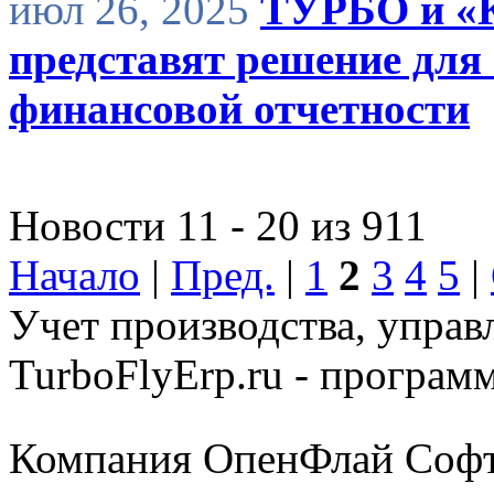
июл 26, 2025
ТУРБО и «
представят решение для
финансовой отчетности
Новости 11 - 20 из 911
Начало
|
Пред.
|
1
2
3
4
5
|
Учет производства, управ
TurboFlyErp.ru - програм
Компания ОпенФлай Софт